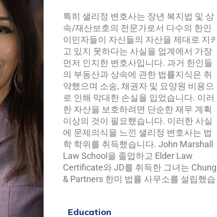
특히 샐리정 변호사는 장년 복지법 및 상
니다. 그리고 변호사이자 재무 설계사로
속/재산보호의 전문가로서 다수의 한인
서의 토탈 서비스 제공하게 되었습니다.
이민자들이 자신들의 자산을 제대로 지
샐리정 변호사는 장년 복지법, 상속/재
고 있지 못하다는 사실을 업계에서 가장
보호, 장기 요양계획 (메디케이드)의 중요
먼저 인지한 변호사입니다. 과거 한인들
성을 강조하기 위해 고안된 공개 세미나
의 부동산과 상속에 관한 법률지식은 취
및 라디오 프로그램에도 20년이 넘게 출
약했으며 소송, 채권자 및 요양원 비용으
연과 강연을 진행하면서 미주 한인 복지
로 인해 막대한 손실을 입었습니다. 이러
한 자산을 보호하려면 단순한 재무 계획
이상의 것이 필요했습니다. 이러한 사실
에 문제의식을 느낀 샐리정 변호사는 법
학 학위를 취득했습니다. John Marshall
Law School을 졸업하고 Elder Law
Certificate와 JD를 취득한 그녀는 Chung
& Partners 한미 법률 사무소를 설립했습
Education