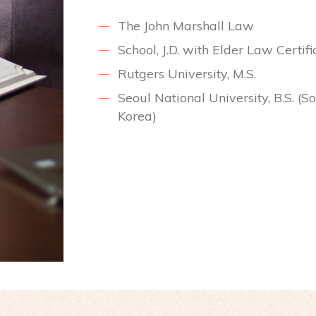
The John Marshall Law
School, J.D. with Elder Law Certifi
Rutgers University, M.S.
Seoul National University, B.S. (S
Korea)